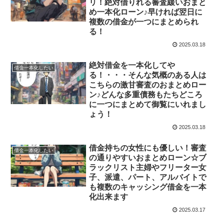
リ！絶対借りれる審査緩いおまと
め一本化ローン♪早ければ翌日に
複数の借金が一つにまとめられ
る！
2025.03.18
絶対借金を一本化してや
借金一本化したい
る！・・・そんな気概のある人は
こちらの激甘審査のおまとめロー
ン♪どんな多重債務もたちどころ
に一つにまとめて御覧にいれまし
ょう！
2025.03.18
借金持ちの女性にも優しい！審査
借金一本化したい
の通りやすいおまとめローン☆ブ
ラックリスト主婦やフリーター女
子、派遣、パート、アルバイトで
も複数のキャッシング借金を一本
化出来ます
2025.03.17