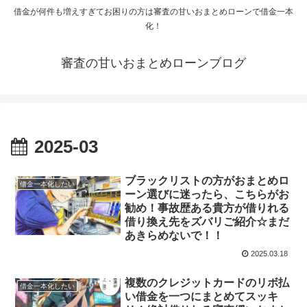
借金が何件も増えすぎてお困りの方は審査の甘いおまとめローンで借金一本
化！
審査の甘いおまとめローンブログ
2025-03
ブラックリストの方がおまとめロ
借金一本化したい
ーン選びに迷ったら、こちらがお
勧め！事故歴ある貴方が借りれる
借り換え先をズバリご紹介☆まだ
あきらめないで！！
2025.03.18
複数のクレジットカードのリボ払
借金一本化したい
い借金を一つにまとめてスッキ